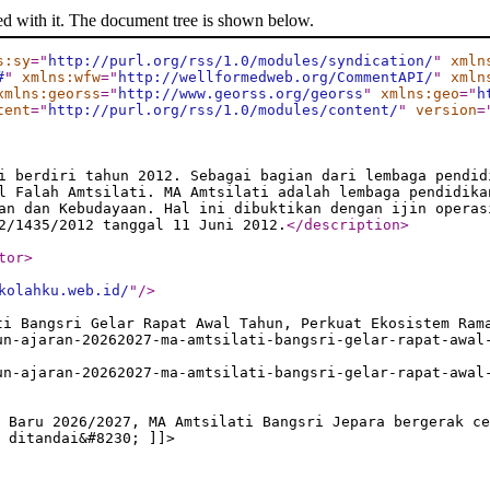
ed with it. The document tree is shown below.
s:sy
="
http://purl.org/rss/1.0/modules/syndication/
"
xmln
#
"
xmlns:wfw
="
http://wellformedweb.org/CommentAPI/
"
xmln
xmlns:georss
="
http://www.georss.org/georss
"
xmlns:geo
="
h
tent
="
http://purl.org/rss/1.0/modules/content/
"
version
=
i berdiri tahun 2012. Sebagai bagian dari lembaga pendid
l Falah Amtsilati. MA Amtsilati adalah lembaga pendidika
an dan Kebudayaan. Hal ini dibuktikan dengan ijin operas
2/1435/2012 tanggal 11 Juni 2012.
</description
>
tor
>
kolahku.web.id/
"
/>
ti Bangsri Gelar Rapat Awal Tahun, Perkuat Ekosistem Ram
un-ajaran-20262027-ma-amtsilati-bangsri-gelar-rapat-awal
un-ajaran-20262027-ma-amtsilati-bangsri-gelar-rapat-awal
 Baru 2026/2027, MA Amtsilati Bangsri Jepara bergerak ce
 ditandai&#8230; ]]>