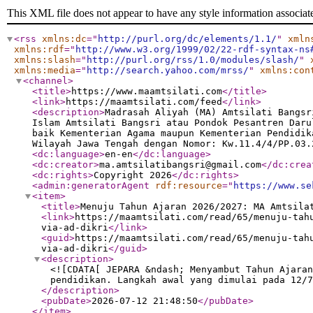
This XML file does not appear to have any style information associat
<rss
xmlns:dc
="
http://purl.org/dc/elements/1.1/
"
xmln
xmlns:rdf
="
http://www.w3.org/1999/02/22-rdf-syntax-ns
xmlns:slash
="
http://purl.org/rss/1.0/modules/slash/
"
xmlns:media
="
http://search.yahoo.com/mrss/
"
xmlns:con
<channel
>
<title
>
https://www.maamtsilati.com
</title
>
<link
>
https://maamtsilati.com/feed
</link
>
<description
>
Madrasah Aliyah (MA) Amtsilati Bangsr
Islam Amtsilati Bangsri atau Pondok Pesantren Daru
baik Kementerian Agama maupun Kementerian Pendidik
Wilayah Jawa Tengah dengan Nomor: Kw.11.4/4/PP.03.
<dc:language
>
en-en
</dc:language
>
<dc:creator
>
ma.amtsilatibangsri@gmail.com
</dc:crea
<dc:rights
>
Copyright 2026
</dc:rights
>
<admin:generatorAgent
rdf:resource
="
https://www.se
<item
>
<title
>
Menuju Tahun Ajaran 2026/2027: MA Amtsila
<link
>
https://maamtsilati.com/read/65/menuju-tah
via-ad-dikri
</link
>
<guid
>
https://maamtsilati.com/read/65/menuju-tah
via-ad-dikri
</guid
>
<description
>
<![CDATA[ JEPARA &ndash; Menyambut Tahun Ajaran
pendidikan. Langkah awal yang dimulai pada 12/7
</description
>
<pubDate
>
2026-07-12 21:48:50
</pubDate
>
</item
>