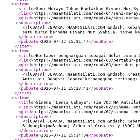
<item
>
<title
>
Seni Merayu Tuhan Hantarkan Givani Nur Sy
<link
>
https://maamtsilati.com/read/64/seni-meray
<guid
>
https://maamtsilati.com/read/64/seni-meray
<description
>
<![CDATA[ JEPARA, MAAMTSILATI.COM &ndash; Kebah
satu murid bernama Givani Nur Syabila, siswa ke
</description
>
<pubDate
>
2026-07-12 15:31:47
</pubDate
>
</item
>
<item
>
<title
>
Bertabur penghargaan sebagai Gelar Juara 
<link
>
https://maamtsilati.com/read/63/bertabur-p
<guid
>
https://maamtsilati.com/read/63/bertabur-p
<description
>
<![CDATA[ JEPARA, maamtsilati.com &ndash; Kreat
Amtsilati Bangsri Jepara ke panggung tertinggi 
</description
>
<pubDate
>
2026-07-11 15:23:41
</pubDate
>
</item
>
<item
>
<title
>
Sinema "Lensa Cahaya", Tim VOC MA Amtsila
<link
>
https://maamtsilati.com/read/62/sinema-len
<guid
>
https://maamtsilati.com/read/62/sinema-len
<description
>
<![CDATA[ JEPARA, maamtsilati.com &ndash; Kabar
&ldquo;Najma&rdquo; Video of Creativity (VOC) M
</description
>
<pubDate
>
2026-07-11 15:14:34
</pubDate
>
</item
>