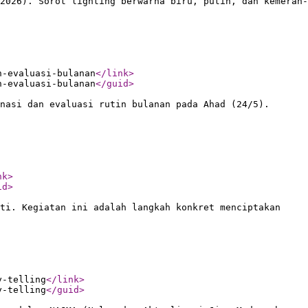
2026). Sorot lighting berwarna biru, putih, dan kemerah-
n-evaluasi-bulanan
</link
>
n-evaluasi-bulanan
</guid
>
nasi dan evaluasi rutin bulanan pada Ahad (24/5).
nk
>
id
>
ati. Kegiatan ini adalah langkah konkret menciptakan
y-telling
</link
>
y-telling
</guid
>