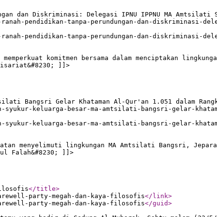
ngan dan Diskriminasi: Delegasi IPNU IPPNU MA Amtsilati 
-ranah-pendidikan-tanpa-perundungan-dan-diskriminasi-del
-ranah-pendidikan-tanpa-perundungan-dan-diskriminasi-del
 memperkuat komitmen bersama dalam menciptakan lingkunga
isariat&#8230; ]]>
silati Bangsri Gelar Khataman Al-Qur'an 1.051 dalam Rang
n-syukur-keluarga-besar-ma-amtsilati-bangsri-gelar-khata
n-syukur-keluarga-besar-ma-amtsilati-bangsri-gelar-khata
atan menyelimuti lingkungan MA Amtsilati Bangsri, Jepara
ul Falah&#8230; ]]>
ilosofis
</title
>
arewell-party-megah-dan-kaya-filosofis
</link
>
arewell-party-megah-dan-kaya-filosofis
</guid
>