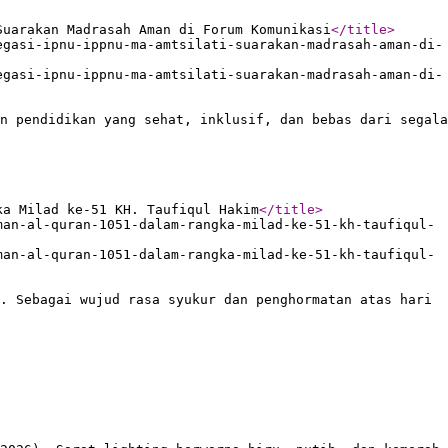
Suarakan Madrasah Aman di Forum Komunikasi
</title
>
egasi-ipnu-ippnu-ma-amtsilati-suarakan-madrasah-aman-di-
egasi-ipnu-ippnu-ma-amtsilati-suarakan-madrasah-aman-di-
n pendidikan yang sehat, inklusif, dan bebas dari segala
ka Milad ke-51 KH. Taufiqul Hakim
</title
>
man-al-quran-1051-dalam-rangka-milad-ke-51-kh-taufiqul-
man-al-quran-1051-dalam-rangka-milad-ke-51-kh-taufiqul-
. Sebagai wujud rasa syukur dan penghormatan atas hari