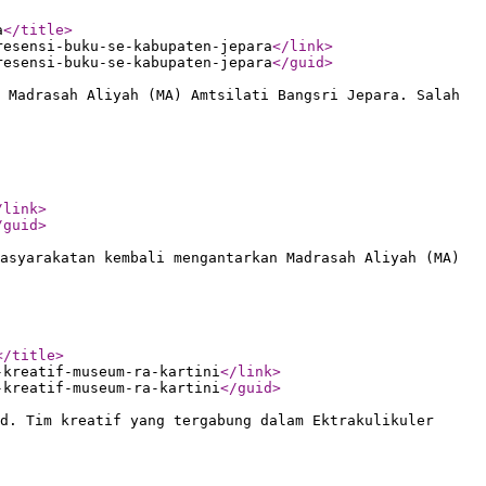
a
</title
>
resensi-buku-se-kabupaten-jepara
</link
>
resensi-buku-se-kabupaten-jepara
</guid
>
 Madrasah Aliyah (MA) Amtsilati Bangsri Jepara. Salah
/link
>
/guid
>
asyarakatan kembali mengantarkan Madrasah Aliyah (MA)
</title
>
-kreatif-museum-ra-kartini
</link
>
-kreatif-museum-ra-kartini
</guid
>
d. Tim kreatif yang tergabung dalam Ektrakulikuler