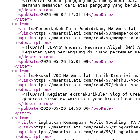
<![CDATA[ Sebuah panggung megah menyambut para 
merahan memancar dari atas panggung yang beruki
</description
>
<pubDate
>
2026-06-02 17:31:14
</pubDate
>
</item
>
<item
>
<title
>
Memperkokoh Mutu Pendidikan, MA Amtsilati
<link
>
https://maamtsilati.com/read/58/memperkoko
<guid
>
https://maamtsilati.com/read/58/memperkoko
<description
>
<![CDATA[ JEPARA &ndash; Madrasah Aliyah (MA) A
Kegiatan yang berlangsung di ruang pertemuan ma
</description
>
<pubDate
>
2026-05-26 15:01:09
</pubDate
>
</item
>
<item
>
<title
>
Ekskul VOC MA Amtsilati Latih Kreativitas
<link
>
https://maamtsilati.com/read/57/ekskul-voc
<guid
>
https://maamtsilati.com/read/57/ekskul-voc
<description
>
<![CDATA[ Kegiatan ekstrakurikuler Vlog of Crea
generasi siswa MA Amtsilati yang kreatif dan i
</description
>
<pubDate
>
2026-05-26 14:56:06
</pubDate
>
</item
>
<item
>
<title
>
Tingkatkan Kemampuan Public Speaking, MA 
<link
>
https://maamtsilati.com/read/56/tingkatkan
<guid
>
https://maamtsilati.com/read/56/tingkatkan
<description
>