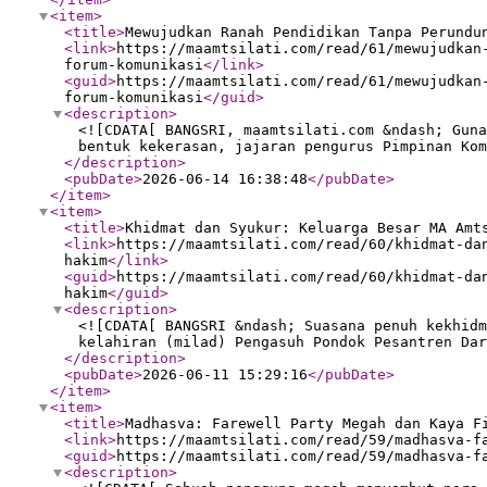
<item
>
<title
>
Mewujudkan Ranah Pendidikan Tanpa Perundu
<link
>
https://maamtsilati.com/read/61/mewujudkan
forum-komunikasi
</link
>
<guid
>
https://maamtsilati.com/read/61/mewujudkan
forum-komunikasi
</guid
>
<description
>
<![CDATA[ BANGSRI, maamtsilati.com &ndash; Guna
bentuk kekerasan, jajaran pengurus Pimpinan Kom
</description
>
<pubDate
>
2026-06-14 16:38:48
</pubDate
>
</item
>
<item
>
<title
>
Khidmat dan Syukur: Keluarga Besar MA Amt
<link
>
https://maamtsilati.com/read/60/khidmat-da
hakim
</link
>
<guid
>
https://maamtsilati.com/read/60/khidmat-da
hakim
</guid
>
<description
>
<![CDATA[ BANGSRI &ndash; Suasana penuh kekhidm
kelahiran (milad) Pengasuh Pondok Pesantren Dar
</description
>
<pubDate
>
2026-06-11 15:29:16
</pubDate
>
</item
>
<item
>
<title
>
Madhasva: Farewell Party Megah dan Kaya F
<link
>
https://maamtsilati.com/read/59/madhasva-f
<guid
>
https://maamtsilati.com/read/59/madhasva-f
<description
>