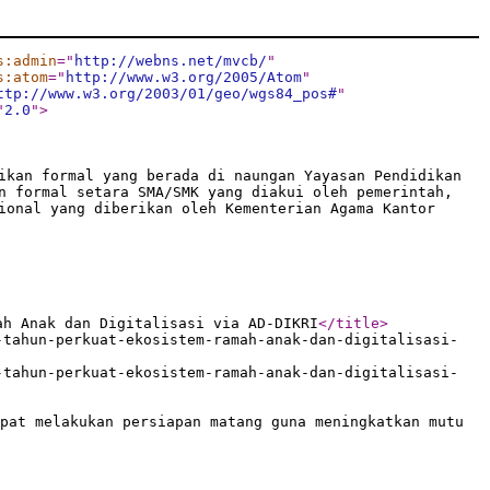
s:admin
="
http://webns.net/mvcb/
"
s:atom
="
http://www.w3.org/2005/Atom
"
ttp://www.w3.org/2003/01/geo/wgs84_pos#
"
"
2.0
"
>
ikan formal yang berada di naungan Yayasan Pendidikan
n formal setara SMA/SMK yang diakui oleh pemerintah,
ional yang diberikan oleh Kementerian Agama Kantor
ah Anak dan Digitalisasi via AD-DIKRI
</title
>
-tahun-perkuat-ekosistem-ramah-anak-dan-digitalisasi-
-tahun-perkuat-ekosistem-ramah-anak-dan-digitalisasi-
pat melakukan persiapan matang guna meningkatkan mutu