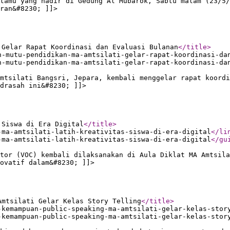
tamu yang hadir di Gedung Al Mubarok, Sabtu malam (23/5/
ran&#8230; ]]>
 Gelar Rapat Koordinasi dan Evaluasi Bulanan
</title
>
h-mutu-pendidikan-ma-amtsilati-gelar-rapat-koordinasi-da
h-mutu-pendidikan-ma-amtsilati-gelar-rapat-koordinasi-da
mtsilati Bangsri, Jepara, kembali menggelar rapat koordi
drasah ini&#8230; ]]>
 Siswa di Era Digital
</title
>
-ma-amtsilati-latih-kreativitas-siswa-di-era-digital
</li
-ma-amtsilati-latih-kreativitas-siswa-di-era-digital
</gu
tor (VOC) kembali dilaksanakan di Aula Diklat MA Amtsil
novatif dalam&#8230; ]]>
Amtsilati Gelar Kelas Story Telling
</title
>
-kemampuan-public-speaking-ma-amtsilati-gelar-kelas-stor
-kemampuan-public-speaking-ma-amtsilati-gelar-kelas-stor