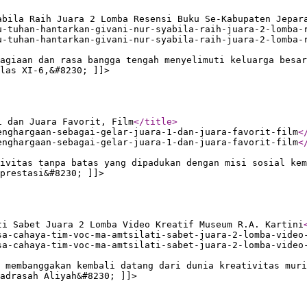
abila Raih Juara 2 Lomba Resensi Buku Se-Kabupaten Jepar
u-tuhan-hantarkan-givani-nur-syabila-raih-juara-2-lomba-
u-tuhan-hantarkan-givani-nur-syabila-raih-juara-2-lomba-
agiaan dan rasa bangga tengah menyelimuti keluarga besar
las XI-6,&#8230; ]]>
1 dan Juara Favorit, Film
</title
>
enghargaan-sebagai-gelar-juara-1-dan-juara-favorit-film
<
enghargaan-sebagai-gelar-juara-1-dan-juara-favorit-film
<
ivitas tanpa batas yang dipadukan dengan misi sosial kem
prestasi&#8230; ]]>
ti Sabet Juara 2 Lomba Video Kreatif Museum R.A. Kartini
sa-cahaya-tim-voc-ma-amtsilati-sabet-juara-2-lomba-video
sa-cahaya-tim-voc-ma-amtsilati-sabet-juara-2-lomba-video
 membanggakan kembali datang dari dunia kreativitas muri
adrasah Aliyah&#8230; ]]>