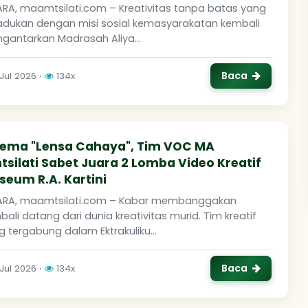
ARA, maamtsilati.com – Kreativitas tanpa batas yang
adukan dengan misi sosial kemasyarakatan kembali
gantarkan Madrasah Aliya...
Baca
 Jul 2026 ⋅
134x
nema "Lensa Cahaya", Tim VOC MA
silati Sabet Juara 2 Lomba Video Kreatif
eum R.A. Kartini
ARA, maamtsilati.com – Kabar membanggakan
ali datang dari dunia kreativitas murid. Tim kreatif
 tergabung dalam Ektrakuliku...
Baca
 Jul 2026 ⋅
134x