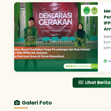
Me
Per
IP
Am
BAN
kom
pend
1
Lihat Berita
Galeri Foto