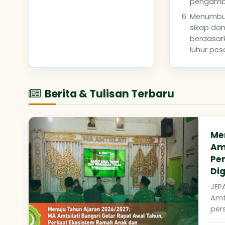
pengambi
Menumbu
sikap dan
berdasarka
luhur pes
Berita & Tulisan Terbaru
Me
Amt
Pe
Dig
JEP
Amt
per