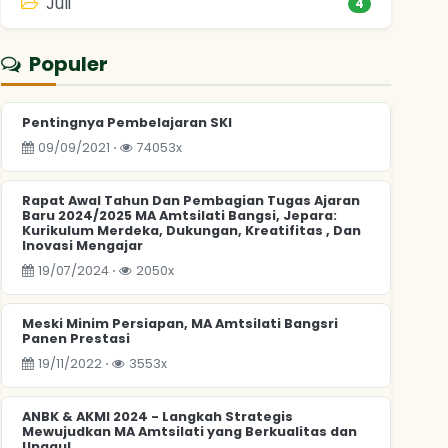
Juli
4
Populer
Pentingnya Pembelajaran SKI
09/09/2021 ⋅
74053x
Rapat Awal Tahun Dan Pembagian Tugas Ajaran
Baru 2024/2025 MA Amtsilati Bangsi, Jepara:
Kurikulum Merdeka, Dukungan, Kreatifitas , Dan
Inovasi Mengajar
19/07/2024 ⋅
2050x
Meski Minim Persiapan, MA Amtsilati Bangsri
Panen Prestasi
19/11/2022 ⋅
3553x
ANBK & AKMI 2024 - Langkah Strategis
Mewujudkan MA Amtsilati yang Berkualitas dan
Unggul