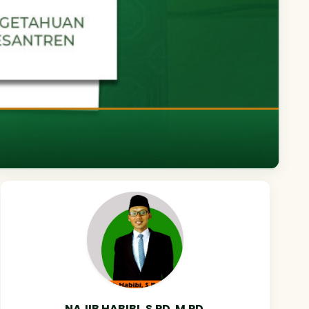
NAJIB HABIBI, S.PD. M.PD.