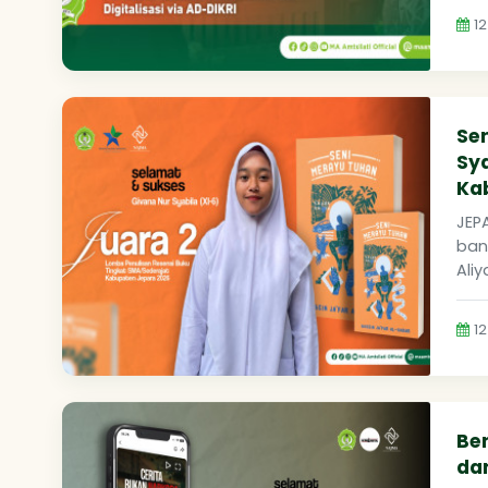
12
Se
Sya
Ka
JEP
ban
Aliy
12
Be
dan