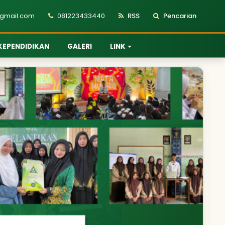
@gmail.com
081223433440
RSS
Pencarian
KEPENDIDIKAN
GALERI
LINK