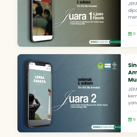
JEP
dip
men
11
Si
Amt
Mus
JEP
kemb
yang
11