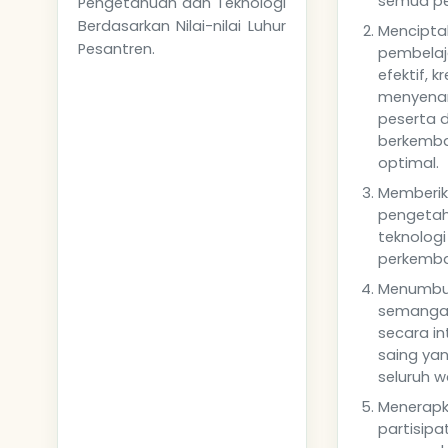
semua pes
Pengetahuan dan Teknologi
Berdasarkan Nilai-nilai Luhur
Mencipta
Pesantren.
pembelaja
efektif, k
menyena
peserta d
berkemb
optimal.
Memberik
pengeta
teknologi
perkemb
Menumbu
semanga
secara in
saing ya
seluruh 
Menerap
partisipa