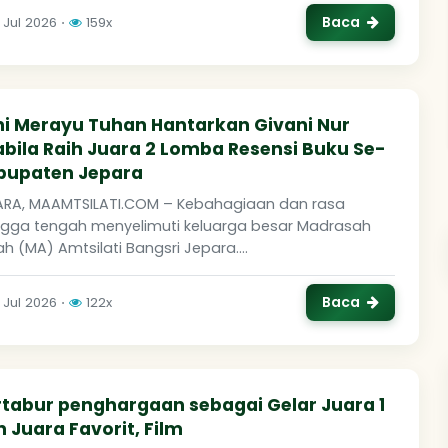
Baca
 Jul 2026 ⋅
159x
ni Merayu Tuhan Hantarkan Givani Nur
bila Raih Juara 2 Lomba Resensi Buku Se-
bupaten Jepara
ARA, MAAMTSILATI.COM – Kebahagiaan dan rasa
gga tengah menyelimuti keluarga besar Madrasah
ah (MA) Amtsilati Bangsri Jepara....
Baca
 Jul 2026 ⋅
122x
rtabur penghargaan sebagai Gelar Juara 1
 Juara Favorit, Film