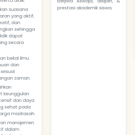
erta didik.
berjiwa Aswaja, disiplin, &
prestasi akademik siswa.
kan suasana
ran yang aktif,
reatif, dan
ngkan sehingga
idik dapat
ang secara
an bekal ilmu
huan dan
 sesuai
angan zaman.
hkan
t keunggulan
tensif dan daya
ng sehat pada
warga madrasah.
kan manajemen
tif dalam