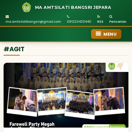
MA AMTSILATI BANGSRI JEPARA
ma.amtsilatibangsri@gmail.com
081223433440
RSS
Pencarian
MENU
#AGIT