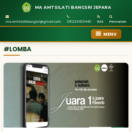
MA AMTSILATI BANGSRI JEPARA
ma.amtsilatibangsri@gmail.com
081223433440
RSS
Pencarian
MENU
#LOMBA