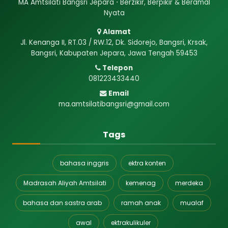
MA Amtsilati Bangsri Jepara ⋅ Berzikir, Berpikir & Beramal
Nyata
Alamat
Jl. Kenanga II, RT.03 / RW.12, Dk. Sidorejo, Bangsri, Krsak,
Bangsri, Kabupaten Jepara, Jawa Tengah 59453
Telepon
081223433440
Email
ma.amtsilatibangsri@gmail.com
Tags
bahasa inggris
ektra konten
Madrasah Aliyah Amtsilati
kemenag
merdeka
bahasa dan sastra arab
ramah anak
mualaf
awal
ektrakulikuler