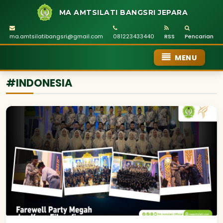
MA AMTSILATI BANGSRI JEPARA
ma.amtsilatibangsri@gmail.com
081223433440
RSS
Pencarian
MENU
#INDONESIA