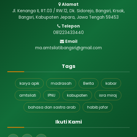
Alamat
Jl. Kenanga II, RT.03 / RW.12, Dk. Sidorejo, Bangsri, Krsak,
Bangsri, Kabupaten Jepara, Jawa Tengah 59453
Telepon
081223433440
Email
ma.amtsilatibangsri@gmail.com
Tags
karya apik
madrasah
Berita
kabar
amtsilati
IPNU
kabupaten
isra miraj
bahasa dan sastra arab
habib jafar
Ikuti Kami