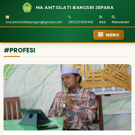
MA AMTSILATI BANGSRI JEPARA
ma.amtsilatibangsri@gmail.com
081223433440
RSS
Pencarian
MENU
#PROFESI