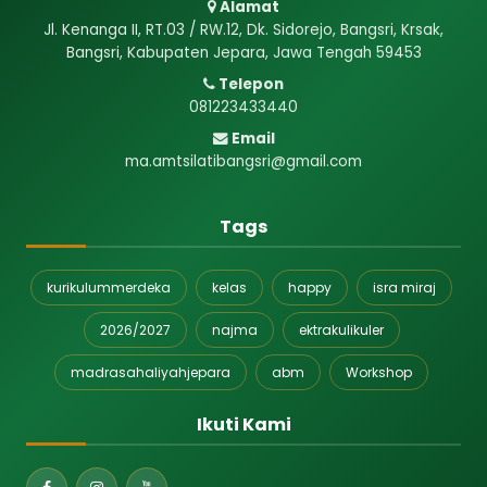
Alamat
Jl. Kenanga II, RT.03 / RW.12, Dk. Sidorejo, Bangsri, Krsak,
Bangsri, Kabupaten Jepara, Jawa Tengah 59453
Telepon
081223433440
Email
ma.amtsilatibangsri@gmail.com
Tags
kurikulummerdeka
kelas
happy
isra miraj
2026/2027
najma
ektrakulikuler
madrasahaliyahjepara
abm
Workshop
Ikuti Kami