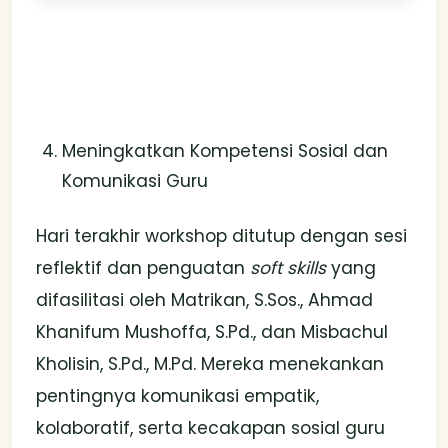
Meningkatkan Kompetensi Sosial dan
Komunikasi Guru
Hari terakhir workshop ditutup dengan sesi
reflektif dan penguatan
soft skills
yang
difasilitasi oleh Matrikan, S.Sos., Ahmad
Khanifum Mushoffa, S.Pd., dan Misbachul
Kholisin, S.Pd., M.Pd. Mereka menekankan
pentingnya komunikasi empatik,
kolaboratif, serta kecakapan sosial guru