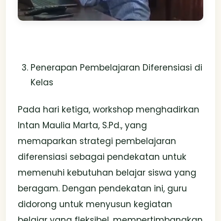
Penerapan Pembelajaran Diferensiasi di
Kelas
Pada hari ketiga, workshop menghadirkan
Intan Maulia Marta, S.Pd., yang
memaparkan strategi pembelajaran
diferensiasi sebagai pendekatan untuk
memenuhi kebutuhan belajar siswa yang
beragam. Dengan pendekatan ini, guru
didorong untuk menyusun kegiatan
belajar yang fleksibel, mempertimbangkan