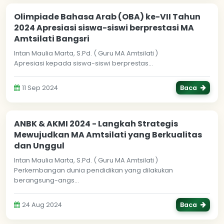
Olimpiade Bahasa Arab (OBA) ke-VII Tahun
2024 Apresiasi siswa-siswi berprestasi MA
Amtsilati Bangsri
Intan Maulia Marta, S.Pd. ( Guru MA Amtsilati )
Apresiasi kepada siswa-siswi berprestas...
11 Sep 2024
Baca
ANBK & AKMI 2024 - Langkah Strategis
Mewujudkan MA Amtsilati yang Berkualitas
dan Unggul
Intan Maulia Marta, S.Pd. ( Guru MA Amtsilati )
Perkembangan dunia pendidikan yang dilakukan
berangsung-angs...
24 Aug 2024
Baca