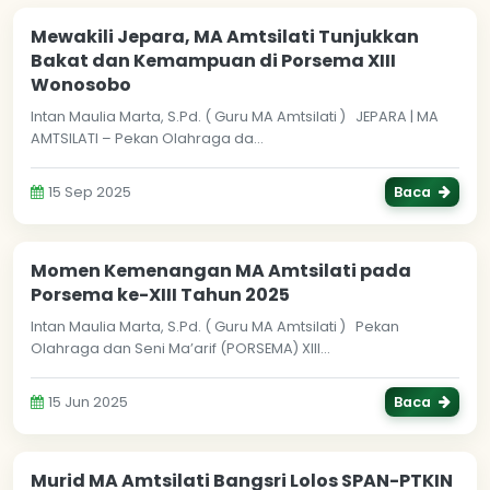
Mewakili Jepara, MA Amtsilati Tunjukkan
Bakat dan Kemampuan di Porsema XIII
Wonosobo
Intan Maulia Marta, S.Pd. ( Guru MA Amtsilati ) JEPARA | MA
AMTSILATI – Pekan Olahraga da...
15 Sep 2025
Baca
Momen Kemenangan MA Amtsilati pada
Porsema ke-XIII Tahun 2025
Intan Maulia Marta, S.Pd. ( Guru MA Amtsilati ) Pekan
Olahraga dan Seni Ma’arif (PORSEMA) XIII...
15 Jun 2025
Baca
Murid MA Amtsilati Bangsri Lolos SPAN-PTKIN