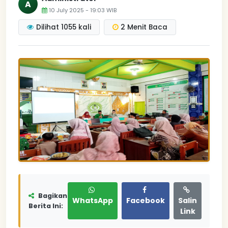
A
10 July 2025 - 19:03 WIB
Dilihat 1055 kali
2 Menit Baca
Bagikan
WhatsApp
Facebook
Salin
Berita Ini:
Link