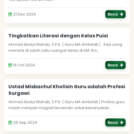
21 Dec 2024
Baca
Tingkatkan Literasi dengan Kelas Puisi
Ahmad Abdul Wahab, S.Pd. ( Guru MA Amtsilati ) Ada yang
menarik di salah satu ruangan kelas di MA Am...
16 Oct 2024
Baca
Ustad Misbachul Kholisin Guru adalah Profesi
Surgawi
Ahmad Abdul Wahab, S.Pd. ( Guru MA Amtsilati ) Profesi guru
masih menjadi magnet tersendiri untuk kebanyakan...
26 Sep 2024
Baca